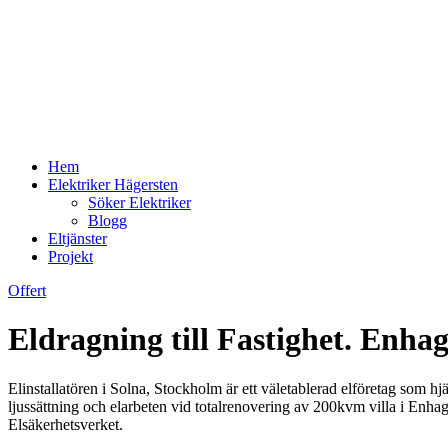
Hem
Elektriker Hägersten
Söker Elektriker
Blogg
Eltjänster
Projekt
Offert
Eldragning till Fastighet. Enha
Elinstallatören i Solna, Stockholm är ett väletablerad elföretag som hj
ljussättning och elarbeten vid totalrenovering av 200kvm villa i Enha
Elsäkerhetsverket.