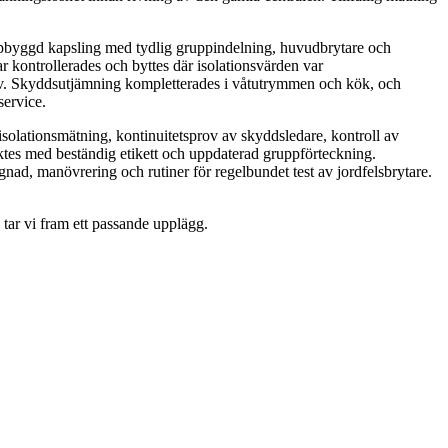
ppbyggd kapsling med tydlig gruppindelning, huvudbrytare och
r kontrollerades och byttes där isolationsvärden var
ehov. Skyddsutjämning kompletterades i våtutrymmen och kök, och
service.
isolationsmätning, kontinuitetsprov av skyddsledare, kontroll av
rktes med beständig etikett och uppdaterad gruppförteckning.
d, manövrering och rutiner för regelbundet test av jordfelsbrytare.
tar vi fram ett passande upplägg.