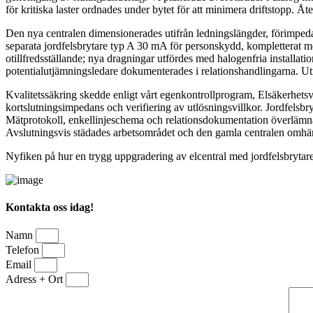
för kritiska laster ordnades under bytet för att minimera driftstopp. 
Den nya centralen dimensionerades utifrån ledningslängder, förimpe
separata jordfelsbrytare typ A 30 mA för personskydd, kompletterat me
otillfredsställande; nya dragningar utfördes med halogenfria install
potentialutjämningsledare dokumenterades i relationshandlingarna. Utr
Kvalitetssäkring skedde enligt vårt egenkontrollprogram, Elsäkerhetsv
kortslutningsimpedans och verifiering av utlösningsvillkor. Jordfelsb
Mätprotokoll, enkellinjeschema och relationsdokumentation överlämna
Avslutningsvis städades arbetsområdet och den gamla centralen omhän
Nyfiken på hur en trygg uppgradering av elcentral med jordfelsbrytar
Kontakta oss idag!
Namn
Telefon
Email
Adress + Ort