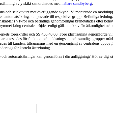
Återställning av ytskikt samordnades med
målare sundbyberg
.
dans och selektivitet mot överliggande skydd. Vi monterade en modulu
d automatsäkringar anpassade till respektive grupp. Befintliga ledninga
ationskablar i VP-rör och befintliga genomföringar brandtätades efter b
ymmet kring centralen röjdes enligt gällande krav för åtkomlighet och 
erkets föreskrifter och SS 436 40 00. Före idrifttagning genomförde vi 
rytarna testades för funktion och utlösningstid, och samtliga grupper mä
des till kunden, tillsammans med en genomgång av centralens uppbyggna
dertogs för korrekt återvinning.
e och automatsäkringar kan genomföras i din anläggning? Hör av dig så 