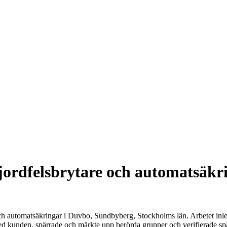
 jordfelsbrytare och automatsäk
och automatsäkringar i Duvbo, Sundbyberg, Stockholms län. Arbetet inle
ed kunden, spärrade och märkte upp berörda grupper och verifierade spä