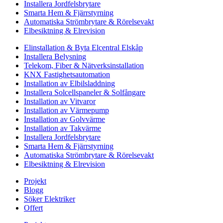
Installera Jordfelsbrytare
Smarta Hem & Fjärrstyrning
Automatiska Strömbrytare & Rörelsevakt
Elbesiktning & Elrevision
Elinstallation & Byta Elcentral Elskåp
Installera Belysning
Telekom, Fiber & Nätverksinstallation
KNX Fastighetsautomation
Installation av Elbilsladdning
Installera Solcellspaneler & Solfångare
Installation av Vitvaror
Installation av Värmepump
Installation av Golvvärme
Installation av Takvärme
Installera Jordfelsbrytare
Smarta Hem & Fjärrstyrning
Automatiska Strömbrytare & Rörelsevakt
Elbesiktning & Elrevision
Projekt
Blogg
Söker Elektriker
Offert