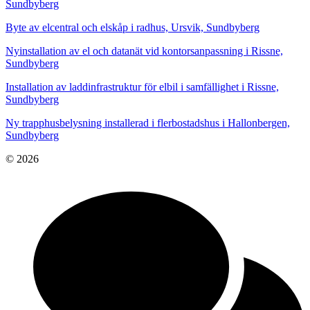
Sundbyberg
Byte av elcentral och elskåp i radhus, Ursvik, Sundbyberg
Nyinstallation av el och datanät vid kontorsanpassning i Rissne,
Sundbyberg
Installation av laddinfrastruktur för elbil i samfällighet i Rissne,
Sundbyberg
Ny trapphusbelysning installerad i flerbostadshus i Hallonbergen,
Sundbyberg
© 2026