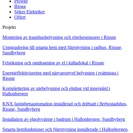
Projekt
Blogg
Söker Elektriker
Offert
Projekt
Montering av trapphusbelysning och rörelsesensorer i Rissne
Uppgradering till smarta hem med fjärrstyrning i radhus, Rissne,
Sundbyberg
Felsökning och omdragning av el i källarlokal i Rissne
Energieffektivisering med närvarostyrd belysning i tvättstuga i
Rissne
Komplettering av utebelysning och eluttag vid innergård i
Hallonbergen
KNX fastighetsautomation installerad och driftsatt i flerbostadshus,
Rissne, Sundbyberg
Installation av elgolvvärme i badrum i Hallonbergen, Sundbyberg
Smarta hemfunktioner och fjärrstyrning installerade i Hallonbergen,