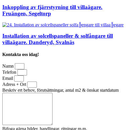
Inkoppling av fjärrstyrning till villaägare.
Fruängen, Segeltorp
Installation av solcellspaneller & solfångare till
villaägare. Danderyd, Svalnäs
Kontakta oss idag!
Namn
Telefon
Email
Adress + Ort
Beskriv ert behov, förutsättningar, antal m2 & önskat startdatum
Bifoga gärna bilder, handlingar, ritningar m.m.