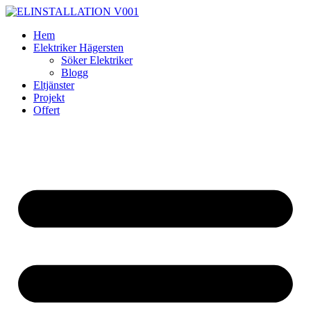
Skip
to
Hem
content
Elektriker Hägersten
Söker Elektriker
Blogg
Eltjänster
Projekt
Offert